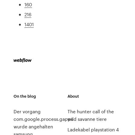
160
216
1401
On the blog
About
Der vorgang
The hunter call of the
com.google.process.gapps
wild savanne tiere
wurde angehalten
Ladekabel playstation 4
samsung